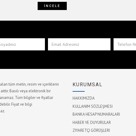
İNCELE
lan tüm metin, resim ve içeriklerin
KURUMSAL
ttir. Basılı veya elektronik bir
namaz. Tüm bilgiler ve fiyatlar
HAKKIMIZDA
bilir. Fiyat ve bilgi
KULLANIM SÖZLEŞMESI
az.
BANKA HESAP NUMARALARI
HABER VE DUYURULAR
ZIYARETÇI GÖRÜŞLERI