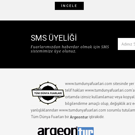
İNCELE
SMS ÜYELİĞİ
Fuarlarımızdan haberdar olmak için SMS
sistemimize üye olunuz.
www.tumdunyafuarlari.com sitesinde yer a
telif hakları www.tumdunyafuarlari.com'a ai
ortamda izinsiz kullanılamaz veya kopyala
bilgilendirme amaçlı olup, değişiklik arz ede
yanlışlıklarından www.tumdunyafuarlari.com sorumlu tutulam
Tüm Dünya Fuarları bir
iştirakidir.
Argeontur