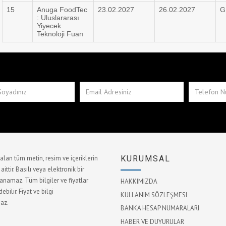
15
Anuga FoodTec
23.02.2027
26.02.2027
G
: Uluslararası
Yiyecek
Teknoloji Fuarı
lan tüm metin, resim ve içeriklerin
KURUMSAL
ttir. Basılı veya elektronik bir
namaz. Tüm bilgiler ve fiyatlar
HAKKIMIZDA
bilir. Fiyat ve bilgi
KULLANIM SÖZLEŞMESI
az.
BANKA HESAP NUMARALARI
HABER VE DUYURULAR