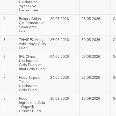
Uluslararası
Yiyecek ve
İçecek Fuarı
4
Bakery China :
20.05.2026
23.05.2026
G
Çin Fırıncılık ve
Şekerleme
Fuarı
5
THAIFEX Anuga
26.05.2026
30.05.2026
G
Asia : Asya Gıda
Fuarı
6
IFE China :
04.06.2026
06.06.2026
G
Uluslararası
Gıda Fuarı ve
İthal Gıda Fuarı
7
Food Taipei :
24.06.2026
27.06.2026
G
Taipei
Uluslararası
Gıda Fuarı
8
Food
16.09.2026
18.09.2026
G
Ingredients Asia
: Organik
Ürünler Fuarı