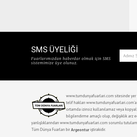
SMS ÜYELİĞİ
Fuarlarımızdan haberdar olmak için SMS
sistemimize üye olunuz.
www.tumdunyafuarlari.com sitesinde yer a
telif hakları www.tumdunyafuarlari.com'a ai
ortamda izinsiz kullanılamaz veya kopyala
bilgilendirme amaçlı olup, değişiklik arz ede
yanlışlıklarından www.tumdunyafuarlari.com sorumlu tutulam
Tüm Dünya Fuarları bir
iştirakidir.
Argeontur