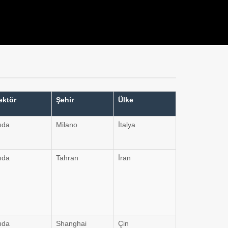
ektör
Şehir
Ülke
ıda
Milano
İtalya
ıda
Tahran
İran
ıda
Shanghai
Çin