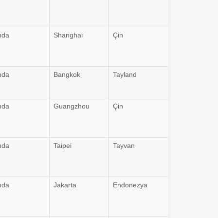
ıda
Shanghai
Çin
ıda
Bangkok
Tayland
ıda
Guangzhou
Çin
ıda
Taipei
Tayvan
ıda
Jakarta
Endonezya