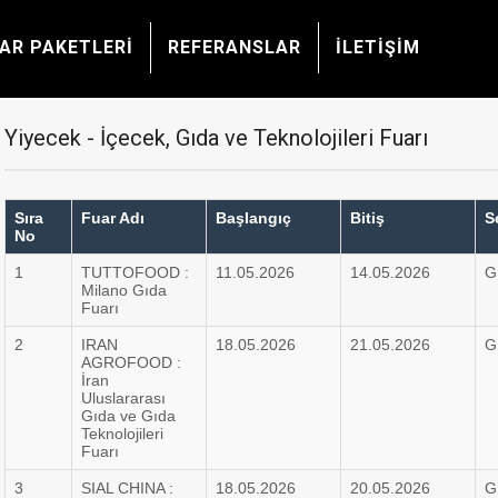
AR PAKETLERİ
REFERANSLAR
İLETİŞİM
Yiyecek - İçecek, Gıda ve Teknolojileri Fuarı
Sıra
Fuar Adı
Başlangıç
Bitiş
S
No
1
TUTTOFOOD :
11.05.2026
14.05.2026
G
Milano Gıda
Fuarı
2
IRAN
18.05.2026
21.05.2026
G
AGROFOOD :
İran
Uluslararası
Gıda ve Gıda
Teknolojileri
Fuarı
3
SIAL CHINA :
18.05.2026
20.05.2026
G