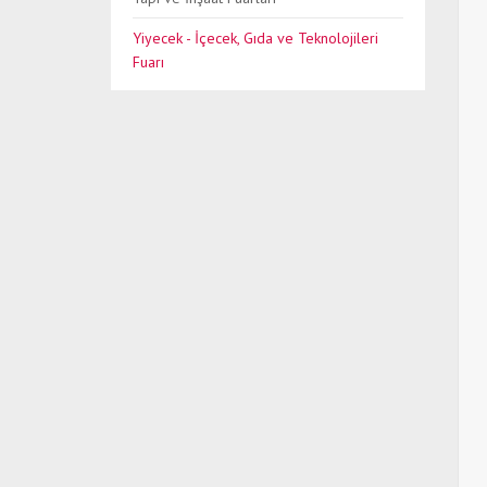
Yiyecek - İçecek, Gıda ve Teknolojileri
Fuarı