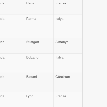
ıda
Paris
Fransa
ıda
Parma
İtalya
ıda
Stuttgart
Almanya
ıda
Bolzano
İtalya
ıda
Batumi
Gürcistan
ıda
Lyon
Fransa